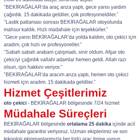
"BEKİRAĞALAR'da araç arıza yaptı, gece yarısı yardım
çağırdık. 15 dakikada geldiler, çok profesyoneldiler."
"Lastik patlaması sonrası BEKİRAĞALAR otoyolunda
mahsur kaldık. Hızlı müdahale için teşekkürler."
"Gece yarısı BEKİRAĞALAR'da yolda kaldım, oto çekici için
aradım, çok hızlı ve profesyoneller."
"Sabah sabah arabam çalışmadı, sinir oldum. Afşar oto
çekiciyi çağırdık vallahi adamlar hemen geldi. Allah razı
olsun, işin hakkını veriyor."
"BEKİRAĞALAR'da aracım arıza yaptı, hemen oto çekici
hizmeti için aradım. 15 dakikada geldiler."
Hizmet Çeşitlerimiz
oto çekici
- BEKİRAĞALAR bölgesinde 7/24 hizmet
Müdahale Süreçleri
BEKİRAĞALAR bölgesinde
ortalama 25 dakika
içinde acil
müdahale garantisi veriyoruz. Uzman ekiplerimiz ve son
teknoloji ekipmanlarımızla her türlü araç tipine uygun