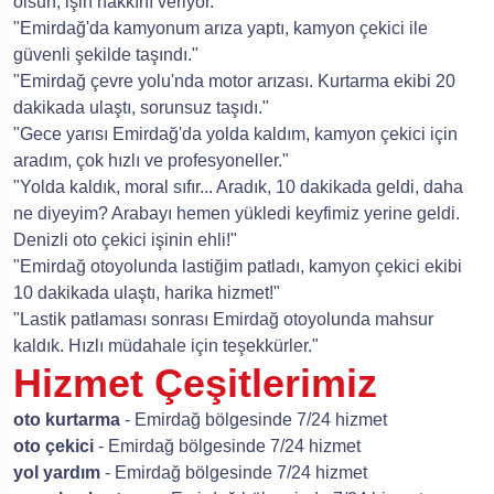
olsun, işin hakkını veriyor."
"Emirdağ'da kamyonum arıza yaptı, kamyon çekici ile
güvenli şekilde taşındı."
"Emirdağ çevre yolu'nda motor arızası. Kurtarma ekibi 20
dakikada ulaştı, sorunsuz taşıdı."
"Gece yarısı Emirdağ'da yolda kaldım, kamyon çekici için
aradım, çok hızlı ve profesyoneller."
"Yolda kaldık, moral sıfır... Aradık, 10 dakikada geldi, daha
ne diyeyim? Arabayı hemen yükledi keyfimiz yerine geldi.
Denizli oto çekici işinin ehli!"
"Emirdağ otoyolunda lastiğim patladı, kamyon çekici ekibi
10 dakikada ulaştı, harika hizmet!"
"Lastik patlaması sonrası Emirdağ otoyolunda mahsur
kaldık. Hızlı müdahale için teşekkürler."
Hizmet Çeşitlerimiz
oto kurtarma
- Emirdağ bölgesinde 7/24 hizmet
oto çekici
- Emirdağ bölgesinde 7/24 hizmet
yol yardım
- Emirdağ bölgesinde 7/24 hizmet