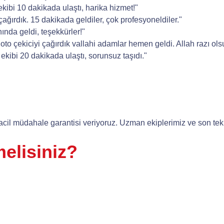
kibi 10 dakikada ulaştı, harika hizmet!"
ğırdık. 15 dakikada geldiler, çok profesyoneldiler."
nda geldi, teşekkürler!"
o çekiciyi çağırdık vallahi adamlar hemen geldi. Allah razı olsun
kibi 20 dakikada ulaştı, sorunsuz taşıdı."
acil müdahale garantisi veriyoruz. Uzman ekiplerimiz ve son tekn
elisiniz?