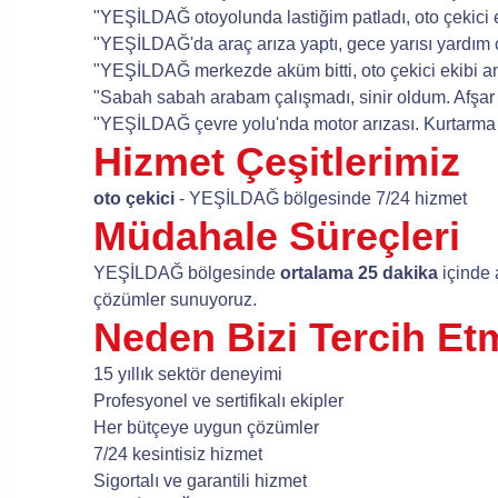
"YEŞİLDAĞ otoyolunda lastiğim patladı, oto çekici e
"YEŞİLDAĞ'da araç arıza yaptı, gece yarısı yardım ça
"YEŞİLDAĞ merkezde aküm bitti, oto çekici ekibi anı
"Sabah sabah arabam çalışmadı, sinir oldum. Afşar ot
"YEŞİLDAĞ çevre yolu'nda motor arızası. Kurtarma e
Hizmet Çeşitlerimiz
oto çekici
- YEŞİLDAĞ bölgesinde 7/24 hizmet
Müdahale Süreçleri
YEŞİLDAĞ bölgesinde
ortalama 25 dakika
içinde 
çözümler sunuyoruz.
Neden Bizi Tercih Etm
15 yıllık sektör deneyimi
Profesyonel ve sertifikalı ekipler
Her bütçeye uygun çözümler
7/24 kesintisiz hizmet
Sigortalı ve garantili hizmet