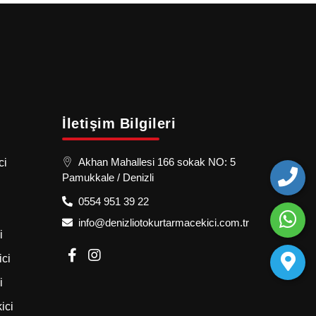
İletişim Bilgileri
Akhan Mahallesi 166 sokak NO: 5
ci
Pamukkale / Denizli
0554 951 39 22
info@denizliotokurtarmacekici.com.tr
i
ici
i
ici