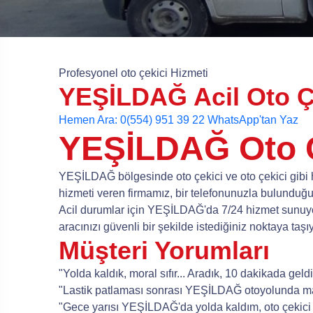
Profesyonel oto çekici Hizmeti
YEŞİLDAĞ Acil Oto Çe
Hemen Ara: 0(554) 951 39 22
WhatsApp'tan Yaz
YEŞİLDAĞ Oto Ç
YEŞİLDAĞ bölgesinde oto çekici ve oto çekici gibi h
hizmeti veren firmamız, bir telefonunuzla bulunduğu
Acil durumlar için YEŞİLDAĞ'da 7/24 hizmet sunuyor
aracınızı güvenli bir şekilde istediğiniz noktaya taşı
Müşteri Yorumları
"Yolda kaldık, moral sıfır... Aradık, 10 dakikada gel
"Lastik patlaması sonrası YEŞİLDAĞ otoyolunda mahs
"Gece yarısı YEŞİLDAĞ'da yolda kaldım, oto çekici i