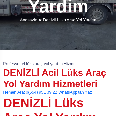
Yardim
Anasayfa
Denizli Luks Arac Yol Yardim
Profesyonel lüks araç yol yardım Hizmeti
DENİZLİ Acil Lüks Araç
Yol Yardım Hizmetleri
Hemen Ara: 0(554) 951 39 22
WhatsApp'tan Yaz
DENİZLİ Lüks