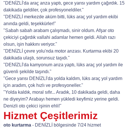
"DENİZLİ'da araç arıza yaptı, gece yarısı yardım çağırdık. 15
dakikada geldiler, çok profesyoneldiler."
"DENİZLİ merkezde aküm bitti, lüks araç yol yardım ekibi
anında geldi, teşekkürler!"
"Sabah sabah arabam çalışmadı, sinir oldum. Afşar oto
çekiciyi çağırdık vallahi adamlar hemen geldi. Allah razı
olsun, işin hakkını veriyor."
"DENİZLİ çevre yolu'nda motor arızası. Kurtarma ekibi 20
dakikada ulaştı, sorunsuz taşıdı."
"DENİZLİ'da kamyonum arıza yaptı, lüks araç yol yardım ile
güvenli şekilde taşındı."
"Gece yarısı DENİZLİ'da yolda kaldım, lüks araç yol yardım
için aradım, çok hızlı ve profesyoneller."
"Yolda kaldık, moral sıfır... Aradık, 10 dakikada geldi, daha
ne diyeyim? Arabayı hemen yükledi keyfimiz yerine geldi.
Denizli oto çekici işinin ehli!"
Hizmet Çeşitlerimiz
oto kurtarma
- DENİZLİ bölgesinde 7/24 hizmet